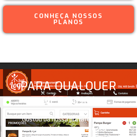
CONHEÇA NOSSOS
PLANOS
PARA QUALQUER
NÉGOCIO!
Gostou da nossa plataforma mas
gostaria de ver como o seu