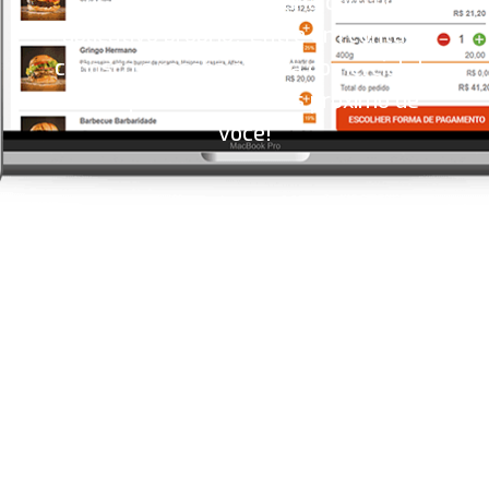
estabelecimento ficaria com um
aplicativo próprio? Entre em contato
conosco e receba a visita comercial de
um representante mais proximo de
você!