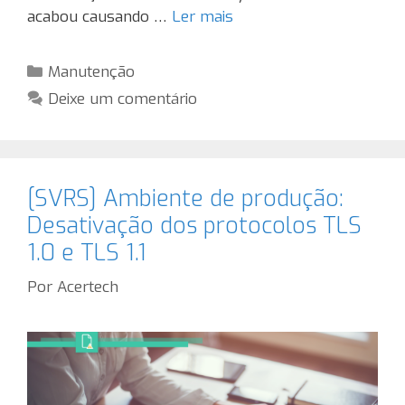
acabou causando …
Ler mais
Categorias
Manutenção
Deixe um comentário
[SVRS] Ambiente de produção:
Desativação dos protocolos TLS
1.0 e TLS 1.1
Por
Acertech