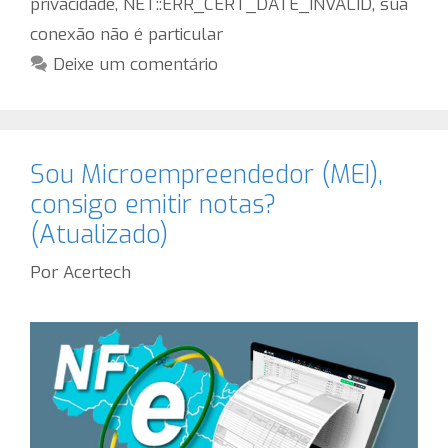
privacidade
,
NET::ERR_CERT_DATE_INVALID
,
sua
conexão não é particular
Deixe um comentário
Sou Microempreendedor (MEI),
consigo emitir notas?
(Atualizado)
Por
Acertech