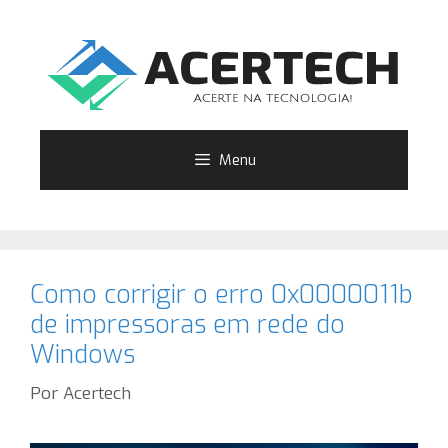
Pular
para
o
conteúdo
Menu
Como corrigir o erro 0x0000011b
de impressoras em rede do
Windows
Por
Acertech