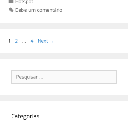
Categorias
Hotspot
Deixe um comentário
Page
Page
Page
1
2
…
4
Next
→
Pesquisar
por:
Categorias