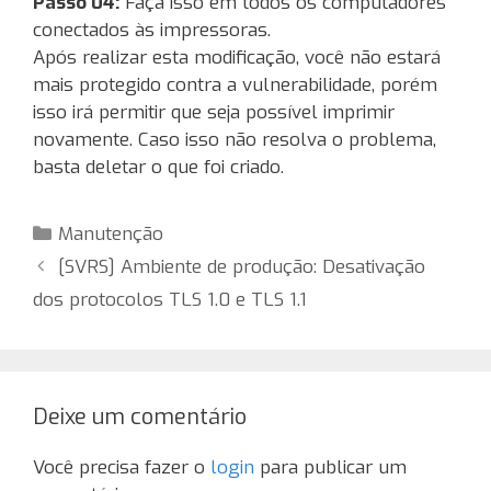
Passo 04:
Faça isso em todos os computadores
conectados às impressoras.
Após realizar esta modificação, você não estará
mais protegido contra a vulnerabilidade, porém
isso irá permitir que seja possível imprimir
novamente. Caso isso não resolva o problema,
basta deletar o que foi criado.
Categorias
Manutenção
[SVRS] Ambiente de produção: Desativação
dos protocolos TLS 1.0 e TLS 1.1
Deixe um comentário
Você precisa fazer o
login
para publicar um