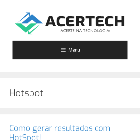
Pular
para
o
conteúdo
Menu
Hotspot
Como gerar resultados com
HotSpot!