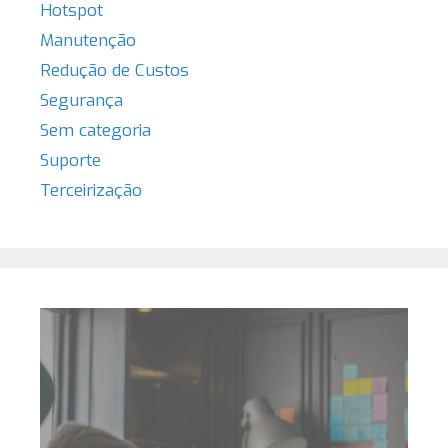
Hotspot
Manutenção
Redução de Custos
Segurança
Sem categoria
Suporte
Terceirização