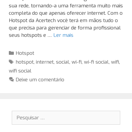
sua rede, tornando-a uma ferramenta muito mais
completa do que apenas oferecer internet. Com o
Hotspot da Acertech você terá em mãos tudo o
que precisa para gerenciar de forma profissional
seus hotspots e …
Ler mais
Categorias
Hotspot
Tags
hotspot
,
internet
,
social
,
wi-fi
,
wi-fi social
,
wifi
,
wifi social
Deixe um comentário
Pesquisar
por: