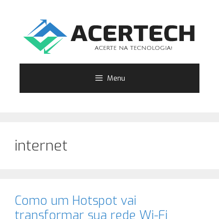
Pular
para
o
conteúdo
Menu
internet
Como um Hotspot vai
transformar sua rede Wi-Fi