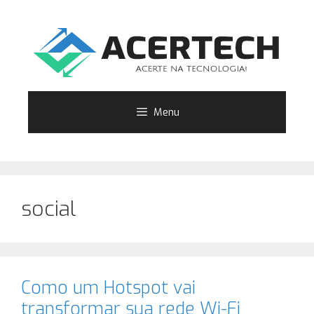
Pular
para
o
conteúdo
Menu
social
Como um Hotspot vai
transformar sua rede Wi-Fi