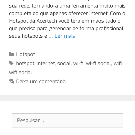
sua rede, tornando-a uma ferramenta muito mais
completa do que apenas oferecer internet. Com o
Hotspot da Acertech você terá em mãos tudo o
que precisa para gerenciar de forma profissional
seus hotspots e …
Ler mais
Categorias
Hotspot
Tags
hotspot
,
internet
,
social
,
wi-fi
,
wi-fi social
,
wifi
,
wifi social
Deixe um comentário
Pesquisar
por: