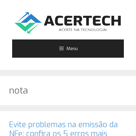
Pular
para
o
conteúdo
Menu
nota
Evite problemas na emissão da
NFe​: confira os 5 erros mais