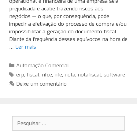
operacional e financeira de uma empresa seja
prejudicada e acabe trazendo riscos aos
negócios — o que, por consequência, pode
impedir a efetivação do processo de compra e/ou
impossibilitar a geração do documento fiscal.
Diante da frequência desses equívocos na hora de
…
Ler mais
Categorias
Automação Comercial
Tags
erp
,
fiscal
,
nfce
,
nfe
,
nota
,
notafiscal
,
software
Deixe um comentário
Pesquisar
por: