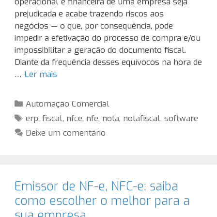
operacional e financeira de uma empresa seja
prejudicada e acabe trazendo riscos aos
negócios — o que, por consequência, pode
impedir a efetivação do processo de compra e/ou
impossibilitar a geração do documento fiscal.
Diante da frequência desses equívocos na hora de
…
Ler mais
Categorias
Automação Comercial
Tags
erp
,
fiscal
,
nfce
,
nfe
,
nota
,
notafiscal
,
software
Deixe um comentário
Emissor de NF-e, NFC-e: saiba
como escolher o melhor para a
sua empresa