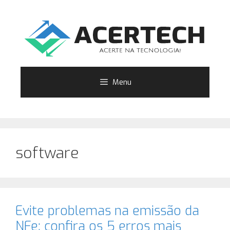
Pular
para
o
conteúdo
Menu
software
Evite problemas na emissão da
NFe​: confira os 5 erros mais