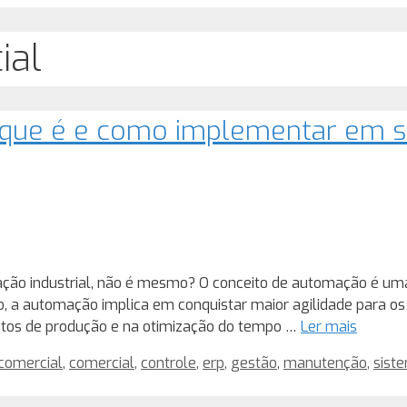
ial
 que é e como implementar em 
mação industrial, não é mesmo? O conceito de automação é um
ato, a automação implica em conquistar maior agilidade para os
ustos de produção e na otimização do tempo …
Ler mais
comercial
,
comercial
,
controle
,
erp
,
gestão
,
manutenção
,
sist