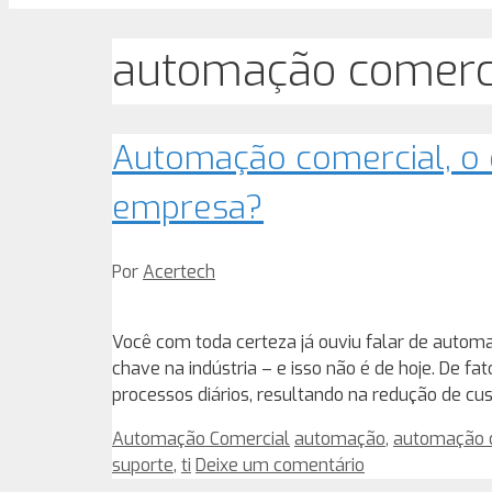
automação comerc
Automação comercial, o
empresa?
Por
Acertech
Você com toda certeza já ouviu falar de auto
chave na indústria – e isso não é de hoje. De f
processos diários, resultando na redução de c
Categorias
Tags
Automação Comercial
automação
,
automação 
suporte
,
ti
Deixe um comentário