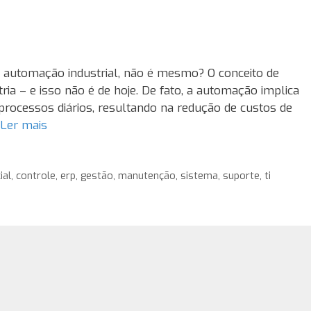
e automação industrial, não é mesmo? O conceito de
a – e isso não é de hoje. De fato, a automação implica
processos diários, resultando na redução de custos de
Ler mais
ial
,
controle
,
erp
,
gestão
,
manutenção
,
sistema
,
suporte
,
ti