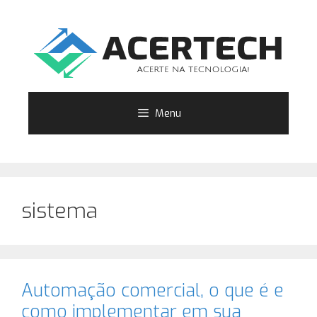
Pular
para
o
conteúdo
Menu
sistema
Automação comercial, o que é e
como implementar em sua