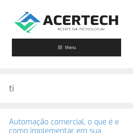
Pular
para
o
conteúdo
Menu
ti
Automação comercial, o que é e
como implementar em sua