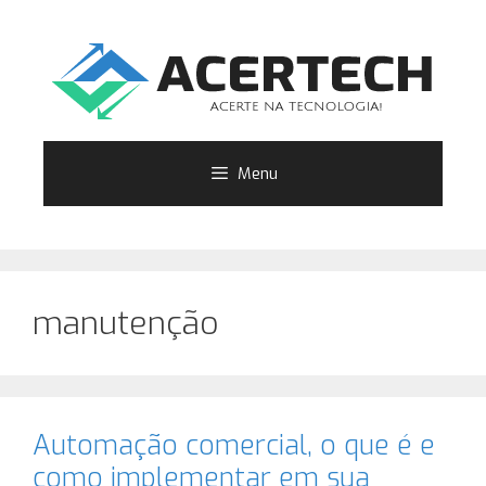
Pular
para
o
conteúdo
Menu
manutenção
Automação comercial, o que é e
como implementar em sua